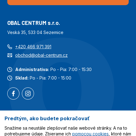
OBAL CENTRUM s.r.o.
Veská 35, 533 04 Sezemice
+420 466 971 391
obchod@obal-centrum.cz
Administratíva:
Po - Pia: 7:00 - 15:30
Sklad:
Po - Pia: 7:00 - 15:00
Predtým, ako budete pokračovať
Najobľúbenejšie kategórie
Snažíme sa neustále zlepšovať naše webové stránky. A na to
Služby
potrebujeme údaje. Zbierame ich
pomocou cookies
, ktoré nám