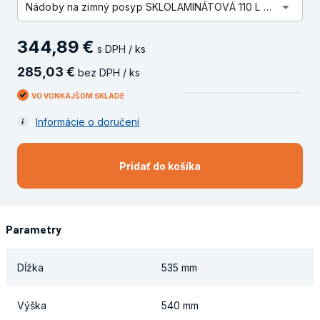
arrow_drop_down
Nádoby na zimný posyp SKLOLAMINÁTOVÁ 110 L 695 X 535 X 540 MM 12 KG
344
,
89
€
s DPH / ks
285
,
03
€
bez DPH / ks
VO VONKAJŠOM SKLADE
Informácie o doručení
Pridať do košíka
Parametry
Dĺžka
535 mm
Výška
540 mm