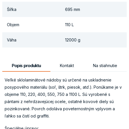
Šířka
695 mm
Objem
110 L
Váha
12000 g
Popis produktu
Kontakt
Na stiahnutie
Veľké sklolaminátové nádoby sú určené na uskladnenie
posypového materiálu (soľ, štrk, piesok, atď.). Ponúkame je v
objeme 110, 220, 400, 550, 750 a 1100 L. Sú vyrobené s
pántami z nehrdzavejúcej ocele, ostatné kovové diely sú
pozinkované. Povrch odoláva poveternostným vplyvom a
ľahko sa čistí od graffiti.
Špeciálne úpravy: