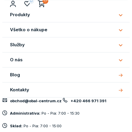
Produkty
Subm
Produ
Všetko o nákupe
Subm
Všetk
Služby
o
Subm
náku
Služb
O nás
Subm
O
Blog
nás
Kontakty
obchod@obal-centrum.cz
+420 466 971 391
Administratíva:
Po - Pia: 7:00 - 15:30
Sklad:
Po - Pia: 7:00 - 15:00