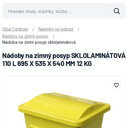
Vyhle
Obal Centrum
/
Nádoby na odpad
/
Nádoby na zimný posyp
/
Nádoba na zimní posyp sklolaminátová
Nádoby na zimný posyp SKLOLAMINÁTOVÁ
110 L 695 X 535 X 540 MM 12 KG