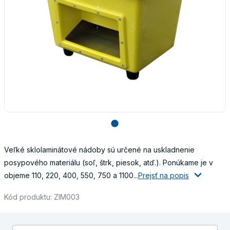
lens
Veľké sklolaminátové nádoby sú určené na uskladnenie
posypového materiálu (soľ, štrk, piesok, atď.). Ponúkame je v
objeme 110, 220, 400, 550, 750 a 1100...
Prejsť na popis
Kód produktu: ZIM003