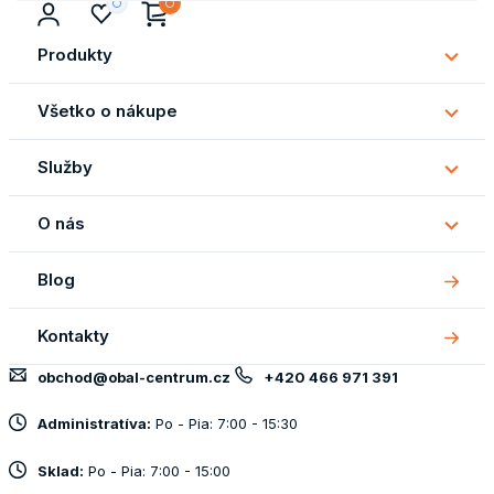
Produkty
Subm
Produ
Všetko o nákupe
Subm
Všetk
Služby
o
Subm
náku
Služb
O nás
Subm
O
Blog
nás
Kontakty
obchod@obal-centrum.cz
+420 466 971 391
Administratíva:
Po - Pia: 7:00 - 15:30
Sklad:
Po - Pia: 7:00 - 15:00