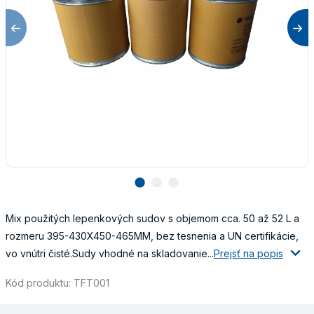
lens
lens
lens
Mix použitých lepenkových sudov s objemom cca. 50 až 52 L a
rozmeru 395-430X450-465MM, bez tesnenia a UN certifikácie,
vo vnútri čisté.Sudy vhodné na skladovanie...
Prejsť na popis
Kód produktu: TFT001