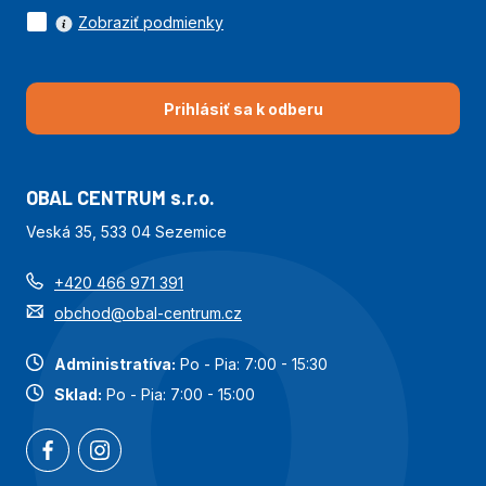
Zobraziť podmienky
stavebných aplikáciách a pod.
odolnosť proti UV žiareniu, klznosť, perforácia, antistatické
vlastnosti a pod.
Prihlásiť sa k odberu
OBAL CENTRUM s.r.o.
Veská 35, 533 04 Sezemice
+420 466 971 391
obchod@obal-centrum.cz
Administratíva:
Po - Pia: 7:00 - 15:30
Sklad:
Po - Pia: 7:00 - 15:00