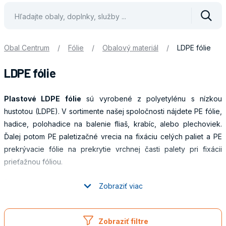
Vyhle
Obal Centrum
/
Fólie
/
Obalový materiál
/
LDPE fólie
LDPE fólie
Plastové LDPE fólie
sú vyrobené z polyetylénu s nízkou
hustotou (LDPE). V sortimente našej spoločnosti nájdete PE fólie,
hadice, polohadice na balenie fliaš, krabíc, alebo plechoviek.
Ďalej potom PE paletizačné vrecia na fixáciu celých paliet a PE
prekrývacie fólie na prekrytie vrchnej časti palety pri fixácii
prieťažnou fóliou.
Ďalším druhom LDPE fólií sú tepelne zmrštiteľnej fólie.Tepelně
Zobraziť viac
zmrštiteľnej fólie sa používajú v mnohých oblastiach priemyslu pri
Obaly
ochrane a fixácii tovaru. Tepelne zmrštiteľné fólie sú vhodné
najmä pri balení tovaru variabilných tvarov a rozmerov vrátane
Zobraziť filtre