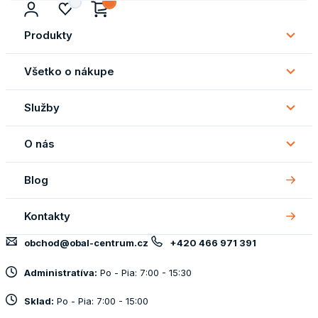
Produkty
Subm
Produ
Všetko o nákupe
Subm
Všetk
Služby
o
Subm
náku
Služb
O nás
Subm
O
Blog
nás
Kontakty
obchod@obal-centrum.cz
+420 466 971 391
Administratíva:
Po - Pia: 7:00 - 15:30
Sklad:
Po - Pia: 7:00 - 15:00