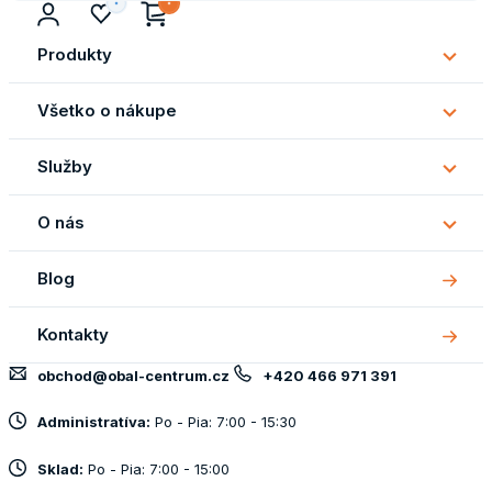
Produkty
Subm
Produ
Všetko o nákupe
Subm
Všetk
Služby
o
Subm
náku
Služb
O nás
Subm
O
Blog
nás
Kontakty
obchod@obal-centrum.cz
+420 466 971 391
Administratíva:
Po - Pia: 7:00 - 15:30
Sklad:
Po - Pia: 7:00 - 15:00