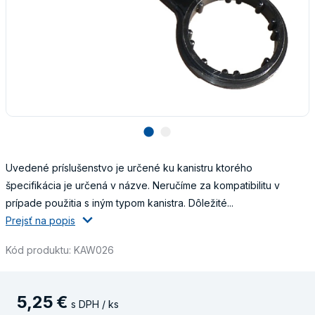
lens
lens
Uvedené príslušenstvo je určené ku kanistru ktorého
špecifikácia je určená v názve. Neručíme za kompatibilitu v
prípade použitia s iným typom kanistra. Dôležité...
Prejsť na popis
Kód produktu: KAW026
5
,
25
€
s DPH / ks