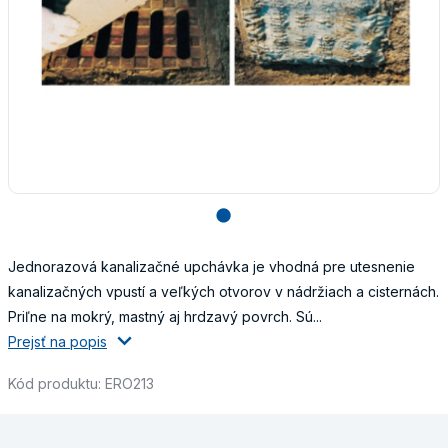
lens
Jednorazová kanalizačné upchávka je vhodná pre utesnenie
kanalizačných vpustí a veľkých otvorov v nádržiach a cisternách.
Priľne na mokrý, mastný aj hrdzavý povrch. Sú...
Prejsť na popis
Kód produktu: ERO213