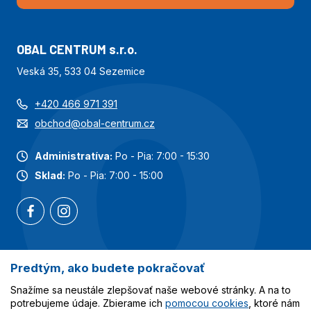
OBAL CENTRUM s.r.o.
Veská 35, 533 04 Sezemice
+420 466 971 391
obchod@obal-centrum.cz
Administratíva:
Po - Pia: 7:00 - 15:30
Sklad:
Po - Pia: 7:00 - 15:00
Predtým, ako budete pokračovať
Najobľúbenejšie kategórie
Snažíme sa neustále zlepšovať naše webové stránky. A na to
Služby
potrebujeme údaje. Zbierame ich
pomocou cookies
, ktoré nám