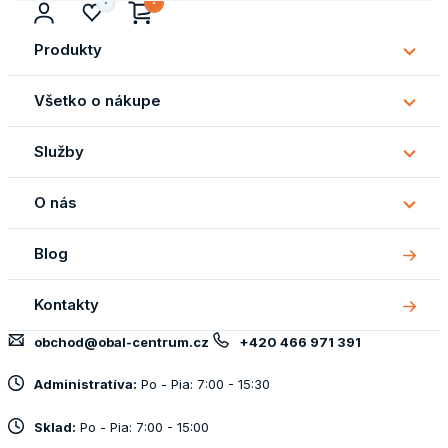
Produkty
Subm
Produ
Všetko o nákupe
Subm
Všetk
Služby
o
Subm
náku
Služb
O nás
Subm
O
Blog
nás
Kontakty
obchod@obal-centrum.cz
+420 466 971 391
Administratíva:
Po - Pia: 7:00 - 15:30
Sklad:
Po - Pia: 7:00 - 15:00