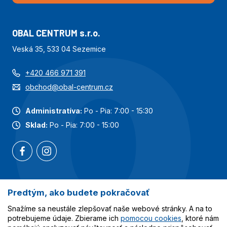
OBAL CENTRUM s.r.o.
Veská 35, 533 04 Sezemice
+420 466 971 391
obchod@obal-centrum.cz
Administratíva:
Po - Pia: 7:00 - 15:30
Sklad:
Po - Pia: 7:00 - 15:00
Predtým, ako budete pokračovať
Najobľúbenejšie kategórie
Snažíme sa neustále zlepšovať naše webové stránky. A na to
Služby
potrebujeme údaje. Zbierame ich
pomocou cookies
, ktoré nám