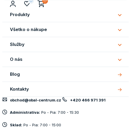
Produkty
Subm
Produ
Všetko o nákupe
Subm
Všetk
Služby
o
Subm
náku
Služb
O nás
Subm
O
Blog
nás
Kontakty
obchod@obal-centrum.cz
+420 466 971 391
Administratíva:
Po - Pia: 7:00 - 15:30
Sklad:
Po - Pia: 7:00 - 15:00