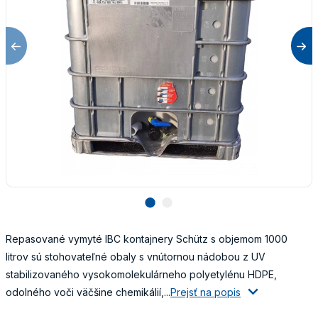
lens
lens
Repasované vymyté IBC kontajnery Schütz s objemom 1000
litrov sú stohovateľné obaly s vnútornou nádobou z UV
stabilizovaného vysokomolekulárneho polyetylénu HDPE,
odolného voči väčšine chemikálií,...
Prejsť na popis