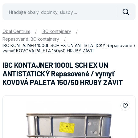
Vyhle
Obal Centrum
/
IBC kontajnery
/
Repasované IBC kontajnery
/
IBC KONTAJNER 1000L SCH EX UN ANTISTATICKÝ Repasované /
vymyť KOVOVÁ PALETA 150/50 HRUBÝ ZÁVIT
IBC KONTAJNER 1000L SCH EX UN
ANTISTATICKÝ Repasované / vymyť
KOVOVÁ PALETA 150/50 HRUBÝ ZÁVIT