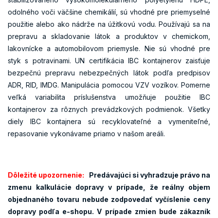
odolného voči väčšine chemikálií, sú vhodné pre priemyselné
použitie alebo ako nádrže na úžitkovú vodu. Používajú sa na
prepravu a skladovanie látok a produktov v chemickom,
lakovnícke a automobilovom priemysle. Nie sú vhodné pre
styk s potravinami. UN certifikácia IBC kontajnerov zaisťuje
bezpečnú prepravu nebezpečných látok podľa predpisov
ADR, RID, IMDG. Manipulácia pomocou VZV vozíkov. Pomerne
veľká variabilita príslušenstva umožňuje použitie IBC
kontajnerov za rôznych prevádzkových podmienok. Všetky
diely IBC kontajnera sú recyklovateľné a vymeniteľné,
repasovanie vykonávame priamo v našom areáli.
Dôležité upozornenie:
Predávajúci si vyhradzuje právo na
zmenu kalkulácie dopravy v prípade, že reálny objem
objednaného tovaru nebude zodpovedať vyčíslenie ceny
dopravy podľa e-shopu. V prípade zmien bude zákazník