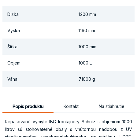
Dĺžka
1200 mm
Výška
1160 mm
Šířka
1000 mm
Objem
1000 L
Váha
71000 g
Popis produktu
Kontakt
Na stiahnutie
Repasované vymyté IBC kontajnery Schütz s objemom 1000
litrov sú stohovateľné obaly s vnútornou nádobou z UV
stabilizovaného vysokomolekulárneho polyetylénu HDPE,