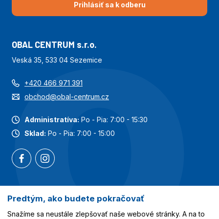
Prihlásiť sa k odberu
OBAL CENTRUM s.r.o.
Veská 35, 533 04 Sezemice
+420 466 971 391
obchod@obal-centrum.cz
Administratíva:
Po - Pia: 7:00 - 15:30
Sklad:
Po - Pia: 7:00 - 15:00
Predtým, ako budete pokračovať
Najobľúbenejšie kategórie
Snažíme sa neustále zlepšovať naše webové stránky. A na to