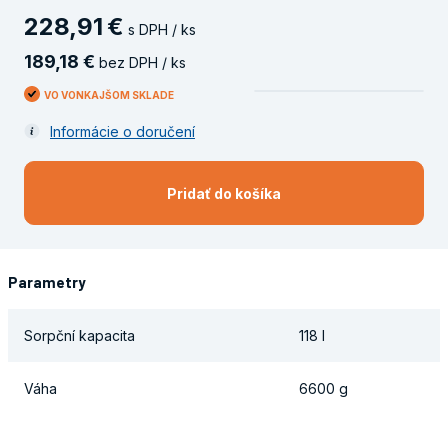
228
,
91
€
s DPH / ks
189
,
18
€
bez DPH / ks
VO VONKAJŠOM SKLADE
Informácie o doručení
Pridať do košíka
Parametry
Sorpční kapacita
118 l
Váha
6600 g