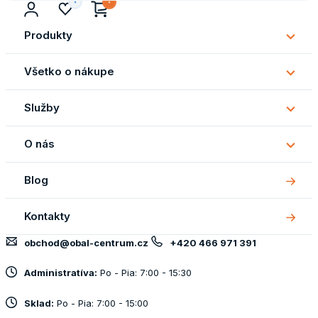
Produkty
Subm
Produ
Všetko o nákupe
Subm
Všetk
Služby
o
Subm
náku
Služb
O nás
Subm
O
Blog
nás
Kontakty
obchod@obal-centrum.cz
+420 466 971 391
Administratíva:
Po - Pia: 7:00 - 15:30
Sklad:
Po - Pia: 7:00 - 15:00