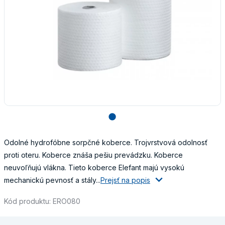
lens
Odolné hydrofóbne sorpčné koberce. Trojvrstvová odolnosť
proti oteru. Koberce znáša pešiu prevádzku. Koberce
neuvoľňujú vlákna. Tieto koberce Elefant majú vysokú
mechanickú pevnosť a stály...
Prejsť na popis
Kód produktu: ERO080