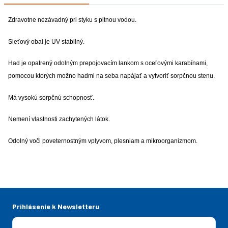
Zdravotne nezávadný pri styku s pitnou vodou.
Sieťový obal je UV stabilný.
Had je opatrený odolným prepojovacím lankom s oceľovými karabínami,
pomocou ktorých možno hadmi na seba napájať a vytvoriť sorpčnou stenu.
Má vysokú sorpčnú schopnosť.
Nemení vlastnosti zachytených látok.
Odolný voči poveternostným vplyvom, plesniam a mikroorganizmom.
Prihlásenie k Newsletteru