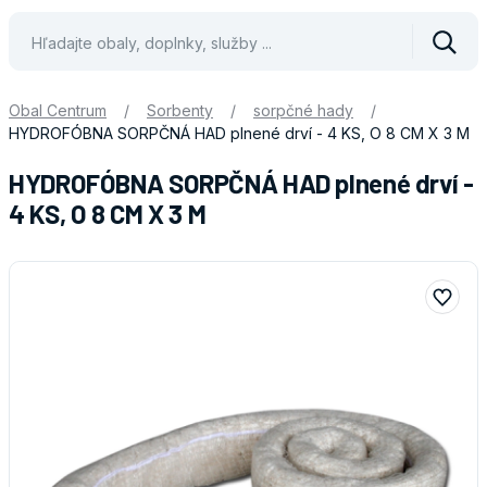
Vyhle
Obal Centrum
/
Sorbenty
/
sorpčné hady
/
HYDROFÓBNA SORPČNÁ HAD plnené drví - 4 KS, O 8 CM X 3 M
HYDROFÓBNA SORPČNÁ HAD plnené drví -
4 KS, O 8 CM X 3 M