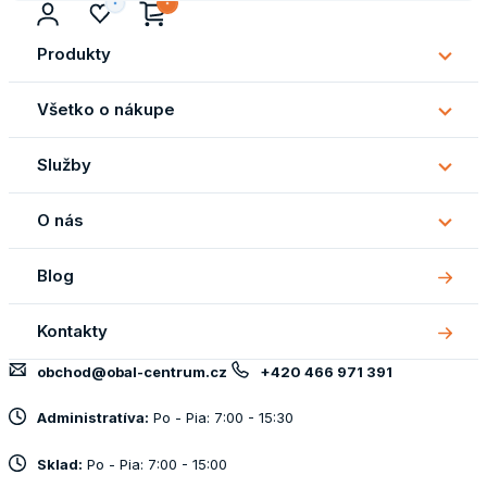
Produkty
Subm
Produ
Všetko o nákupe
Subm
Všetk
Služby
o
Subm
náku
Služb
O nás
Subm
O
Blog
nás
Kontakty
obchod@obal-centrum.cz
+420 466 971 391
Administratíva:
Po - Pia: 7:00 - 15:30
Sklad:
Po - Pia: 7:00 - 15:00