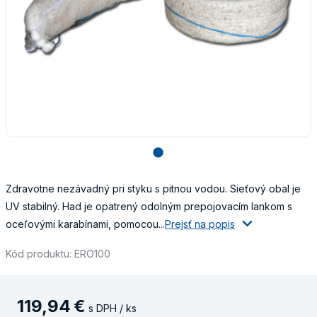
lens
Zdravotne nezávadný pri styku s pitnou vodou. Sieťový obal je
UV stabilný. Had je opatrený odolným prepojovacím lankom s
oceľovými karabínami, pomocou...
Prejsť na popis
Kód produktu: ERO100
119
,
94
€
s DPH / ks