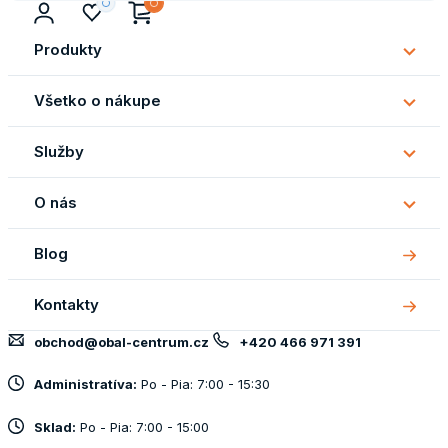
Produkty
Subm
Produ
Všetko o nákupe
Subm
Všetk
Služby
o
Subm
náku
Služb
O nás
Subm
O
Blog
nás
Kontakty
obchod@obal-centrum.cz
+420 466 971 391
Administratíva:
Po - Pia: 7:00 - 15:30
Sklad:
Po - Pia: 7:00 - 15:00