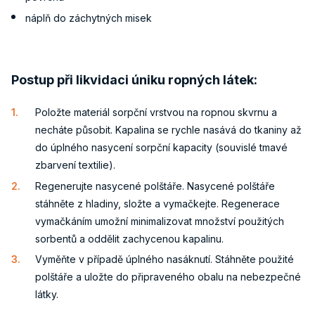
náplň do záchytných misek
Postup při likvidaci úniku ropných látek:
Položte materiál sorpční vrstvou na ropnou skvrnu a
necháte působit. Kapalina se rychle nasává do tkaniny až
do úplného nasycení sorpční kapacity (souvislé tmavé
zbarvení textilie).
Regenerujte nasycené polštáře. Nasycené polštáře
stáhněte z hladiny, složte a vymačkejte. Regenerace
vymačkáním umožní minimalizovat množství použitých
sorbentů a oddělit zachycenou kapalinu.
Vyměňte v případě úplného nasáknutí. Stáhněte použité
polštáře a uložte do připraveného obalu na nebezpečné
látky.