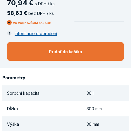
70
,
94
€
s DPH / ks
58
,
63
€
bez DPH / ks
VO VONKAJŠOM SKLADE
Informácie o doručení
Pridať do košíka
Parametry
Sorpční kapacita
36 l
Dĺžka
300 mm
Výška
30 mm