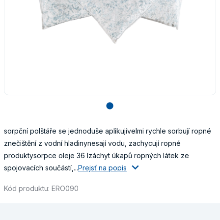
lens
sorpční polštáře se jednoduše aplikujívelmi rychle sorbují ropné
znečištění z vodní hladinynesají vodu, zachycují ropné
produktysorpce oleje 36 lzáchyt úkapů ropných látek ze
spojovacích součástí,...
Prejsť na popis
Kód produktu: ERO090