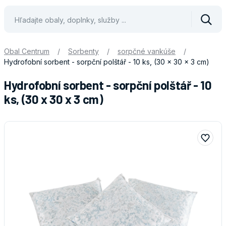
Vyhle
Obal Centrum
/
Sorbenty
/
sorpčné vankúše
/
Hydrofobní sorbent - sorpční polštář - 10 ks, (30 x 30 x 3 cm)
Hydrofobní sorbent - sorpční polštář - 10
ks, (30 x 30 x 3 cm)