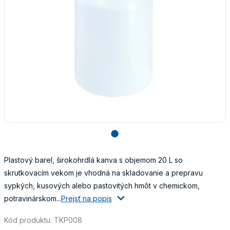
lens
Plastový barel, širokohrdlá kanva s objemom 20 L so
skrutkovacím vekom je vhodná na skladovanie a prepravu
sypkých, kusových alebo pastovitých hmôt v chemickom,
potravinárskom...
Prejsť na popis
Kód produktu: TKP008