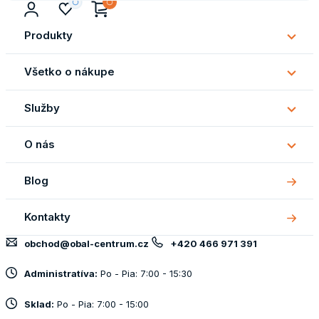
Produkty
Subm
Produ
Všetko o nákupe
Subm
Všetk
Služby
o
Subm
náku
Služb
O nás
Subm
O
Blog
nás
Kontakty
obchod@obal-centrum.cz
+420 466 971 391
Administratíva:
Po - Pia: 7:00 - 15:30
Sklad:
Po - Pia: 7:00 - 15:00