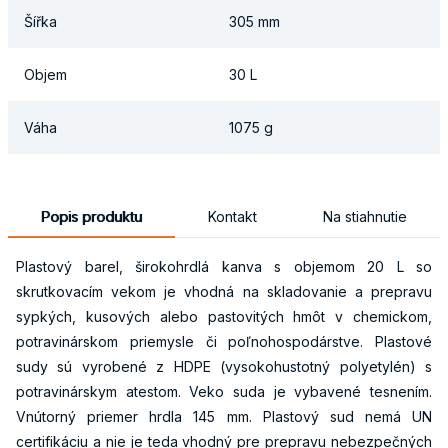
Šířka
305 mm
Objem
30 L
Váha
1075 g
Popis produktu
Kontakt
Na stiahnutie
Plastový barel, širokohrdlá kanva s objemom 20 L so
skrutkovacím vekom je vhodná na skladovanie a prepravu
sypkých, kusových alebo pastovitých hmôt v chemickom,
potravinárskom priemysle či poľnohospodárstve. Plastové
sudy sú vyrobené z HDPE (vysokohustotný polyetylén) s
potravinárskym atestom. Veko suda je vybavené tesnením.
Vnútorný priemer hrdla 145 mm. Plastový sud nemá UN
certifikáciu a nie je teda vhodný pre prepravu nebezpečných