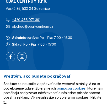
OBAL CENTRUM s.r.o.
Veská 35, 533 04 Sezemice
+420 466 971 391
obchod@obal-centrum.cz
Administratíva:
Po - Pia: 7:00 - 15:30
Sklad:
Po - Pia: 7:00 - 15:00
Predtým, ako budete pokračovať
Najobľúbenejšie kategórie
Snažíme sa neustále zlepšovať naše webové stránky. A na to
Služby
potrebujeme údaje. Zbierame ich
pomocou cookies
, ktoré nám
pomáhajú analyzovať návštevnosť a následne prispôsobovať
obsah a reklamu. Ak nesúhlasíte so zbieraním cookies, kliknite
Všetko o nákupe
tu
.