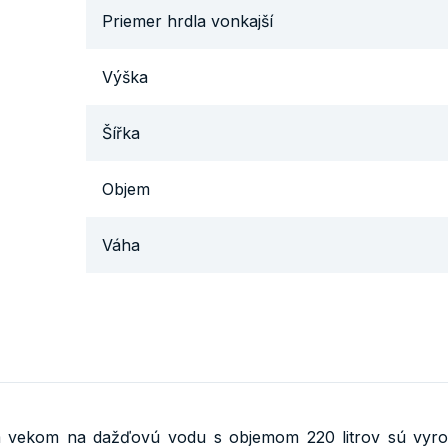
Priemer hrdla vonkajší
Výška
Šířka
Objem
Váha
ím vekom na dažďovú vodu s objemom 220 litrov sú vyr