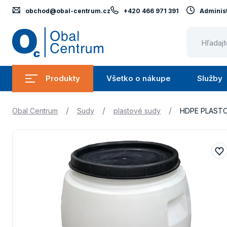
obchod@obal-centrum.cz
+420 466 971 391
Administ
Obal
Centrum
Produkty
Všetko o nákupe
Služby
Submenu
Submenu
Produkty
Všetko
/
/
/
Obal Centrum
Sudy
plastové sudy
HDPE PLASTO
o
nákupe