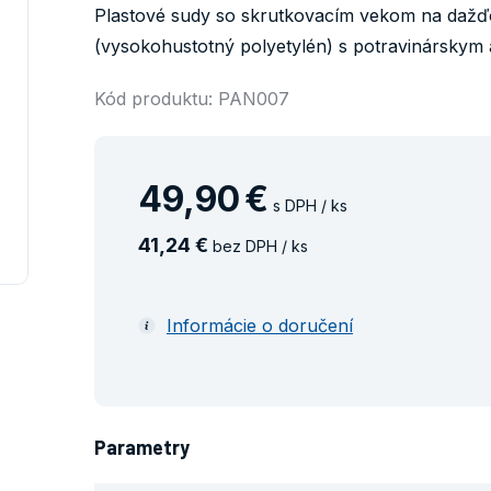
Plastové sudy so skrutkovacím vekom na dažď
(vysokohustotný polyetylén) s potravinárskym a
Kód produktu: PAN007
49
,
90
€
s DPH / ks
41
,
24
€
bez DPH / ks
Informácie o doručení
Parametry