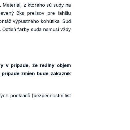
. Materiál, z ktorého sú sudy na
vený 2ks prelisov pre ľahšiu
montáž výpustného kohútika. Sud
. Odtieň farby suda nemusí vždy
y v prípade, že reálny objem
 prípade zmien bude zákazník
ných podkladů (bezpečnostní list