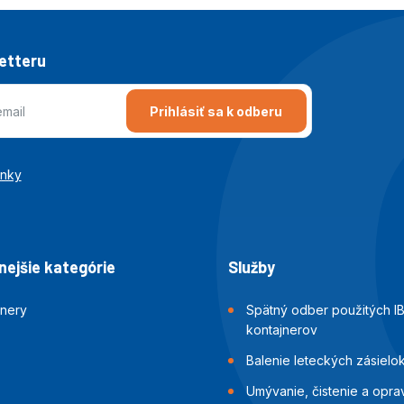
letteru
Prihlásiť sa k odberu
enky
ejšie kategórie
Služby
jnery
Spätný odber použitých I
kontajnerov
Balenie leteckých zásielo
Umývanie, čistenie a opra