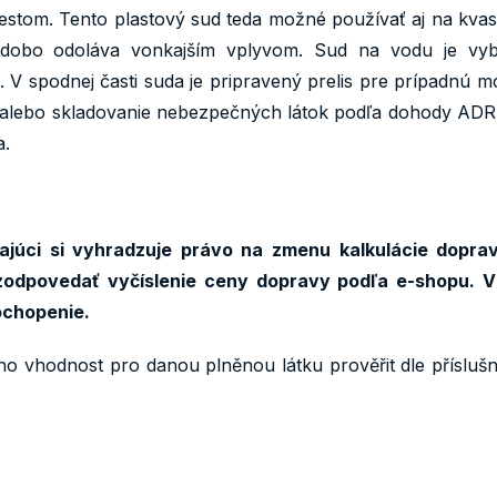
estom. Tento plastový sud teda možné používať aj na kvas
odobo odoláva vonkajším vplyvom. Sud na vodu je vyba
V spodnej časti suda je pripravený prelis pre prípadnú 
u alebo skladovanie nebezpečných látok podľa dohody ADR
a.
júci si vyhradzuje právo na zmenu kalkulácie doprav
odpovedať vyčíslenie ceny dopravy podľa e-shopu. V
ochopenie.
ho vhodnost pro danou plněnou látku prověřit dle přísluš