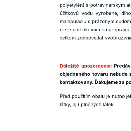
polyetylén) s potravinárskym at
úžitkovú vodu vyrobené, dlh
manipuláciu s prázdnym sudom. 
nie je certifikovám na preprav
celkom zodpovedať vyobrazeni
Dôležité upozornenie:
Predáva
objednaného tovaru nebude z
kontaktovaný. Ďakujeme za p
Před použitím obalu je nutno je
látky, aj.) plněných látek.