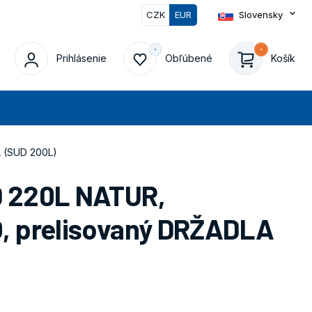
CZK
EUR
Slovensky
Prihlásenie
Obľúbené
Košík
at
 (SUD 200L)
 220L NATUR,
 prelisovaný DRŽADLA