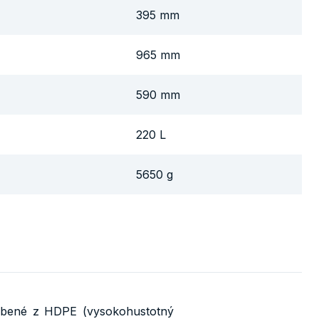
395 mm
965 mm
590 mm
220 L
5650 g
obené z HDPE (vysokohustotný