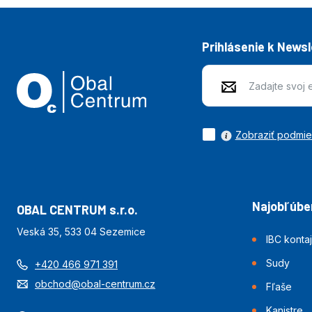
Prihlásenie k News
Zobraziť podmi
Najobľúben
OBAL CENTRUM s.r.o.
Veská 35, 533 04 Sezemice
IBC konta
Sudy
+420 466 971 391
obchod@obal-centrum.cz
Fľaše
Kanistre