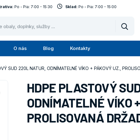
ratíva:
Po - Pia: 7:00 - 15:30
Sklad:
Po - Pia: 7:00 - 15:00
Vyhled
O nás
Blog
Kontakty
Submenu
Submenu
Služby
O
VÝ SUD 220L NATUR, ODNÍMATELNÉ VÍKO + PÁKOVÝ UZ., PROLIS
nás
HDPE PLASTOVÝ SUD
ODNÍMATELNÉ VÍKO +
PROLISOVANÁ DRŽAD