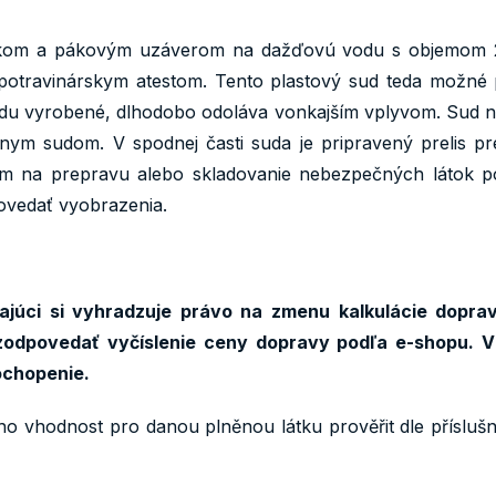
ekom a pákovým uzáverom na dažďovú vodu s objemom 2
potravinárskym atestom. Tento plastový sud teda možné p
odu vyrobené, dlhodobo odoláva vonkajším vplyvom. Sud na
dnym sudom. V spodnej časti suda je pripravený prelis 
ovám na prepravu alebo skladovanie nebezpečných látok 
vedať vyobrazenia.
júci si vyhradzuje právo na zmenu kalkulácie doprav
odpovedať vyčíslenie ceny dopravy podľa e-shopu. V
ochopenie.
ho vhodnost pro danou plněnou látku prověřit dle přísluš