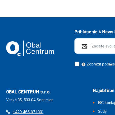
Prihlásenie k News
Zobraziť podmi
Najobľúben
OBAL CENTRUM s.r.o.
Veská 35, 533 04 Sezemice
IBC konta
Sudy
+420 466 971 391