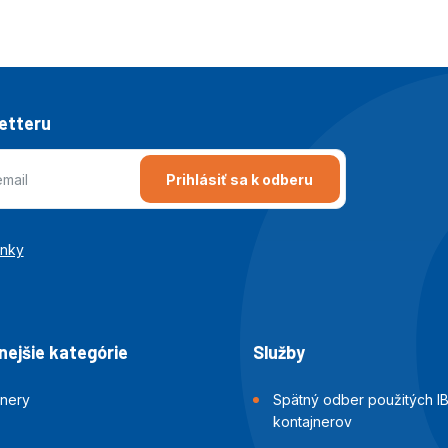
letteru
Prihlásiť sa k odberu
enky
ejšie kategórie
Služby
jnery
Spätný odber použitých I
kontajnerov