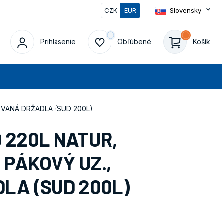
CZK
EUR
Slovensky
0
Prihlásenie
Obľúbené
Košík
at
OVANÁ DRŽADLA (SUD 200L)
 220L NATUR,
 PÁKOVÝ UZ.,
LA (SUD 200L)