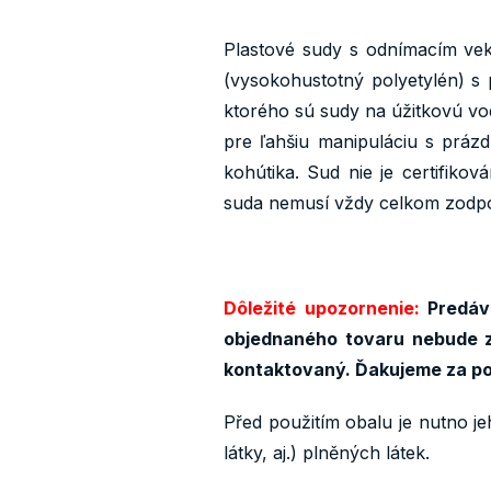
Plastové sudy s odnímacím v
(vysokohustotný polyetylén) s 
ktorého sú sudy na úžitkovú v
pre ľahšiu manipuláciu s práz
kohútika. Sud nie je certifik
suda nemusí vždy celkom zodpo
Dôležité upozornenie:
Predáva
objednaného tovaru nebude z
kontaktovaný. Ďakujeme za p
Před použitím obalu je nutno je
látky, aj.) plněných látek.