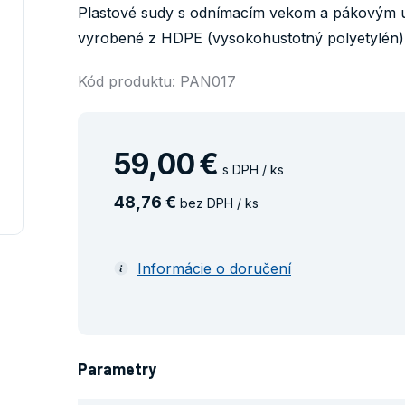
Plastové sudy s odnímacím vekom a pákovým 
vyrobené z HDPE (vysokohustotný polyetylén) 
Kód produktu: PAN017
59
,
00
€
s DPH / ks
48
,
76
€
bez DPH / ks
Informácie o doručení
Parametry