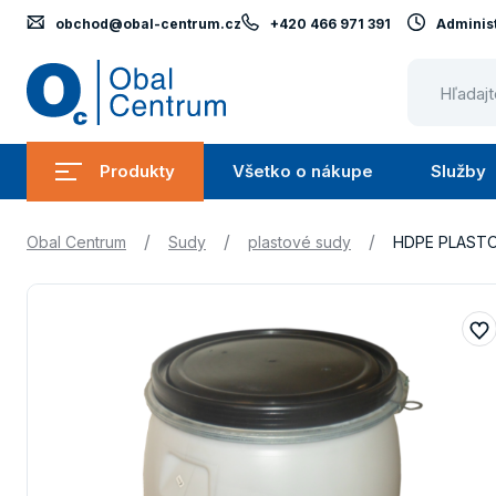
obchod@obal-centrum.cz
+420 466 971 391
Administ
Obal
Centrum
Produkty
Všetko o nákupe
Služby
Submenu
Submenu
Produkty
Všetko
/
/
/
Obal Centrum
Sudy
plastové sudy
HDPE PLASTO
o
nákupe