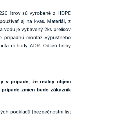
20 litrov sú vyrobené z HDPE
oužívať aj na kvas. Materiál, z
 vodu je vybavený 2ks prelisov
pre prípadnú montáž výpustného
podľa dohody ADR. Odtieň farby
y v prípade, že reálny objem
 prípade zmien bude zákazník
ných podkladů (bezpečnostní list