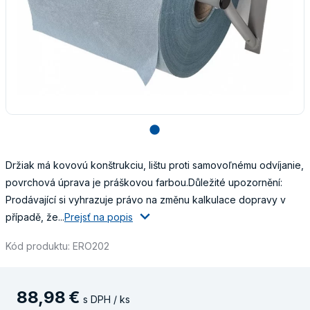
lens
Držiak má kovovú konštrukciu, lištu proti samovoľnému odvíjanie,
povrchová úprava je práškovou farbou.Důležité upozornění:
Prodávající si vyhrazuje právo na změnu kalkulace dopravy v
případě, že...
Prejsť na popis
Kód produktu: ERO202
88
,
98
€
s DPH / ks