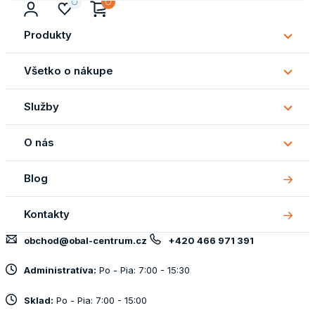
Produkty
Subm
Produ
Všetko o nákupe
Subm
Všetk
Služby
o
Subm
náku
Služb
O nás
Subm
O
Blog
nás
Kontakty
obchod@obal-centrum.cz
+420 466 971 391
Administratíva:
Po - Pia: 7:00 - 15:30
Sklad:
Po - Pia: 7:00 - 15:00