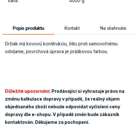
Váha
4000 g
Popis produktu
Kontakt
Na stiahnutie
Držiak má kovovú konštrukciu, lištu proti samovoľnému
odvíjanie, povrchová úprava je práškovou farbou.
Důležité upozornění:
Prodávající si vyhrazuje právo na
změnu kalkulace dopravy v případě, že reálný objem
objednaného zboží nebude odpovídat vyčíslení ceny
dopravy dle e-shopu. V případě změn bude zákazník
kontaktován. Děkujeme za pochopení.