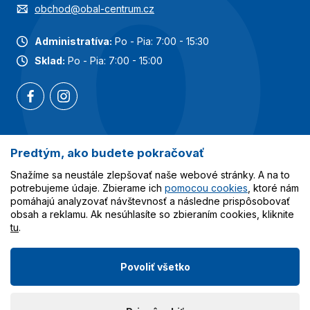
obchod@obal-centrum.cz
Administratíva:
Po - Pia: 7:00 - 15:30
Sklad:
Po - Pia: 7:00 - 15:00
Predtým, ako budete pokračovať
Najobľúbenejšie kategórie
Snažíme sa neustále zlepšovať naše webové stránky. A na to
Služby
potrebujeme údaje. Zbierame ich
pomocou cookies
, ktoré nám
pomáhajú analyzovať návštevnosť a následne prispôsobovať
obsah a reklamu. Ak nesúhlasíte so zbieraním cookies, kliknite
Všetko o nákupe
tu
.
Povoliť všetko
© 2023-2026 Obalcentrum.cz. Všetky práva vyhradené.