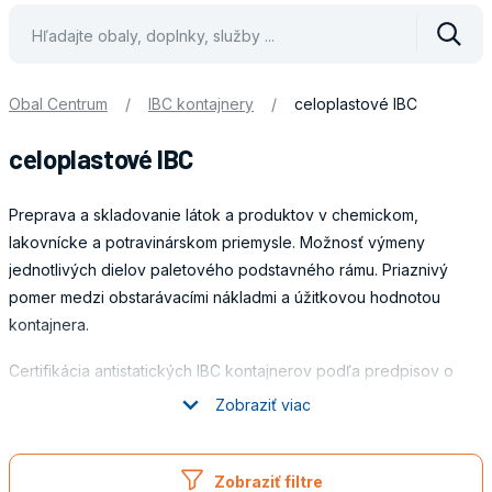
Vyhle
Obal Centrum
/
IBC kontajnery
/
celoplastové IBC
celoplastové IBC
Preprava a skladovanie látok a produktov v chemickom,
lakovnícke a potravinárskom priemysle. Možnosť výmeny
jednotlivých dielov paletového podstavného rámu. Priaznivý
pomer medzi obstarávacími nákladmi a úžitkovou hodnotou
kontajnera.
Certifikácia antistatických IBC kontajnerov podľa predpisov o
preprave nebezpečných látok (ADR, RID a IMDG).
Zobraziť viac
PREDNOSTI IBC KONTAJNERU
Obaly
Zobraziť filtre
Plastové kontajnery sú viaccestným obalom s UN certifikáciou