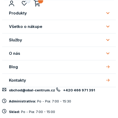
Produkty
Subm
Produ
Všetko o nákupe
Subm
Všetk
Služby
o
Subm
náku
Služb
O nás
Subm
O
Blog
nás
Kontakty
obchod@obal-centrum.cz
+420 466 971 391
Administratíva:
Po - Pia: 7:00 - 15:30
Sklad:
Po - Pia: 7:00 - 15:00