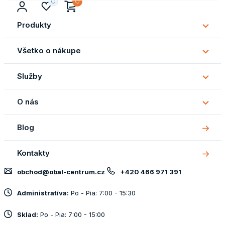
Produkty
Subm
Produ
Všetko o nákupe
Subm
Všetk
Služby
o
Subm
náku
Služb
O nás
Subm
O
Blog
nás
Kontakty
obchod@obal-centrum.cz
+420 466 971 391
Administratíva:
Po - Pia: 7:00 - 15:30
Sklad:
Po - Pia: 7:00 - 15:00