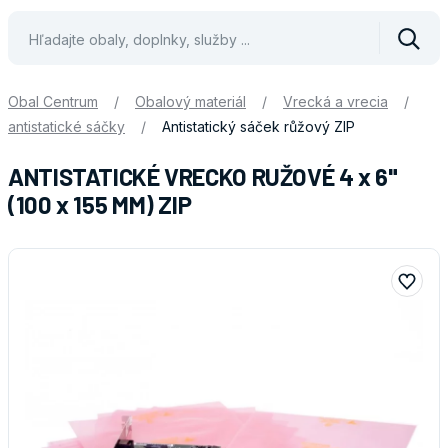
Vyhle
Obal Centrum
/
Obalový materiál
/
Vrecká a vrecia
/
antistatické sáčky
/
Antistatický sáček růžový ZIP
ANTISTATICKÉ VRECKO RUŽOVÉ 4 x 6"
(100 x 155 MM) ZIP