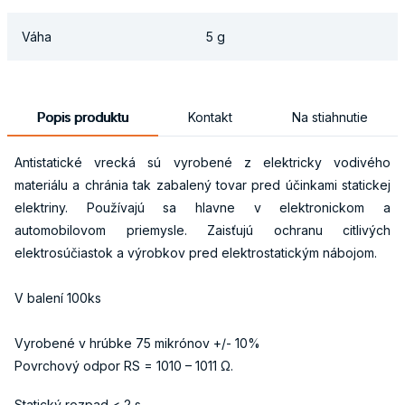
Váha
5 g
Popis produktu
Kontakt
Na stiahnutie
Antistatické vrecká sú vyrobené z elektricky vodivého
materiálu a chránia tak zabalený tovar pred účinkami statickej
elektriny. Používajú sa hlavne v elektronickom a
automobilovom priemysle. Zaisťujú ochranu citlivých
elektrosúčiastok a výrobkov pred elektrostatickým nábojom.
V balení 100ks
Vyrobené v hrúbke 75 mikrónov +/- 10%
Povrchový odpor RS = 1010 – 1011 Ω.
Statický rozpad < 2 s