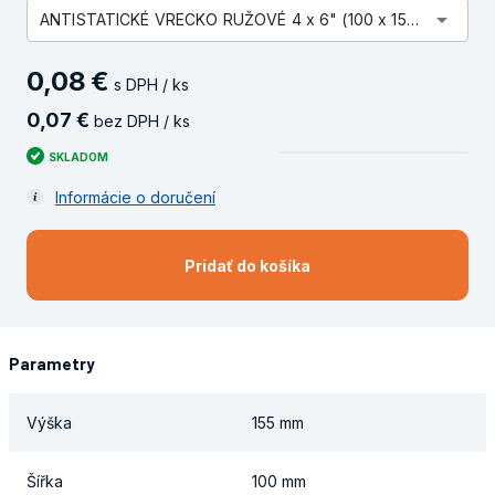
arrow_drop_down
ANTISTATICKÉ VRECKO RUŽOVÉ 4 x 6" (100 x 155 MM) ZIP
0
,
08
€
s DPH / ks
0
,
07
€
bez DPH / ks
SKLADOM
Informácie o doručení
Pridať do košíka
Parametry
Výška
155 mm
Šířka
100 mm