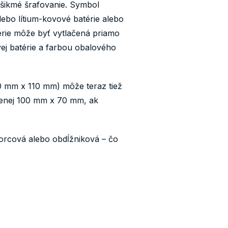
 šikmé šrafovanie. Symbol
lebo lítium-kovové batérie alebo
érie môže byť vytlačená priamo
ej batérie a farbou obalového
20 mm x 110 mm) môže teraz tiež
enej 100 mm x 70 mm, ak
orcová alebo obdĺžniková – čo