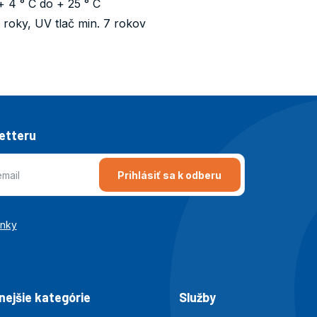
+ 4 ° C do + 25 ° C
3 roky, UV tlač min. 7 rokov
letteru
Prihlásiť sa k odberu
enky
ejšie kategórie
Služby