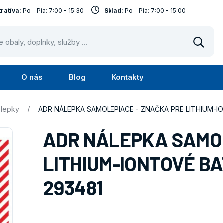
ratíva:
Po - Pia: 7:00 - 15:30
Sklad:
Po - Pia: 7:00 - 15:00
Vyhled
O nás
Blog
Kontakty
Submenu
Submenu
Služby
O
/
lepky
ADR NÁLEPKA SAMOLEPIACE - ZNAČKA PRE LITHIUM-ION
nás
ADR NÁLEPKA SAMOL
LITHIUM-IONTOVÉ BAT
293481