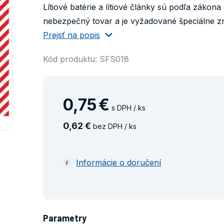
Lítiové batérie a lítiové články sú podľa záko
nebezpečný tovar a je vyžadované špeciálne zna
Prejsť na popis
Kód produktu: SFS018
0
,
75
€
s DPH / ks
0
,
62
€
bez DPH / ks
Informácie o doručení
Parametry