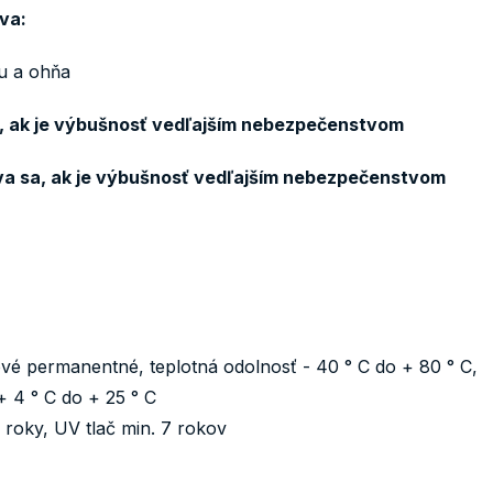
va:
u a ohňa
a, ak je výbušnosť vedľajším nebezpečenstvom
áva sa, ak je výbušnosť vedľajším nebezpečenstvom
tové permanentné, teplotná odolnosť - 40 ° C do + 80 ° C,
+ 4 ° C do + 25 ° C
3 roky, UV tlač min. 7 rokov