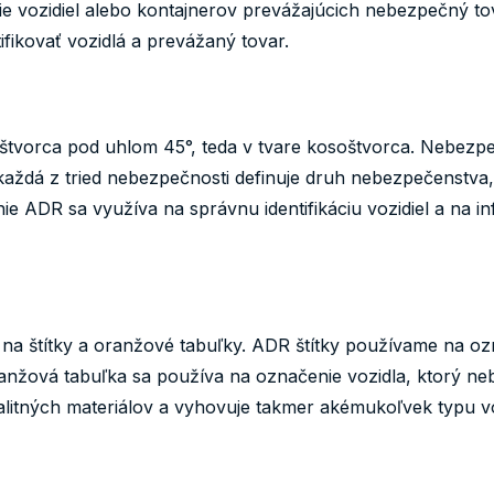
e vozidiel alebo kontajnerov prevážajúcich nebezpečný to
fikovať vozidlá a prevážaný tovar.
štvorca pod uhlom 45°, teda v tvare kosoštvorca. Nebezpe
a každá z tried nebezpečnosti definuje druh nebezpečenstv
 ADR sa využíva na správnu identifikáciu vozidiel a na 
a štítky a oranžové tabuľky. ADR štítky používame na oz
anžová tabuľka sa používa na označenie vozidla, ktorý ne
litných materiálov a vyhovuje takmer akémukoľvek typu vo