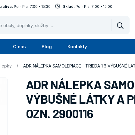
ratíva:
Po - Pia: 7:00 - 15:30
Sklad:
Po - Pia: 7:00 - 15:00
Vyhled
O nás
Blog
Kontakty
Submenu
Submenu
Služby
O
/
lepky
ADR NÁLEPKA SAMOLEPIACE - TRIEDA 1.6 VÝBUŠNÉ LÁT
nás
ADR NÁLEPKA SAMOLE
VÝBUŠNÉ LÁTKY A PR
OZN. 2900116