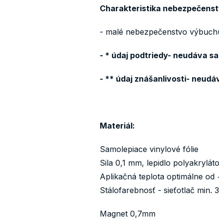
Charakteristika nebezpečenst
- malé nebezpečenstvo výbuch
- * údaj podtriedy- neudáva s
- ** údaj znášanlivosti- neud
Materiál:
Samolepiace vinylové fólie
Sila 0,1 mm, lepidlo polyakrylá
Aplikačná teplota optimálne od 
Stálofarebnosť - sieťotlač min. 
Magnet 0,7mm