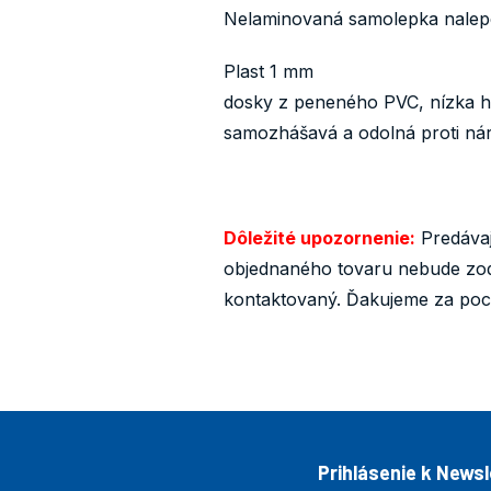
Nelaminovaná samolepka nalepe
Plast 1 mm
dosky z peneného PVC, nízka hm
samozhášavá a odolná proti ná
Dôležité upozornenie:
Predávaj
objednaného tovaru nebude zod
kontaktovaný. Ďakujeme za poc
Prihlásenie k News