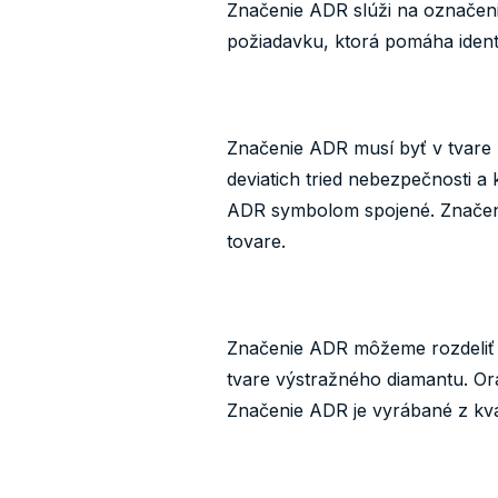
Značenie ADR slúži na označeni
požiadavku, ktorá pomáha identi
Značenie ADR musí byť v tvare 
deviatich tried nebezpečnosti 
ADR symbolom spojené. Značenie
tovare.
Značenie ADR môžeme rozdeliť n
tvare výstražného diamantu. Or
Značenie ADR je vyrábané z kva