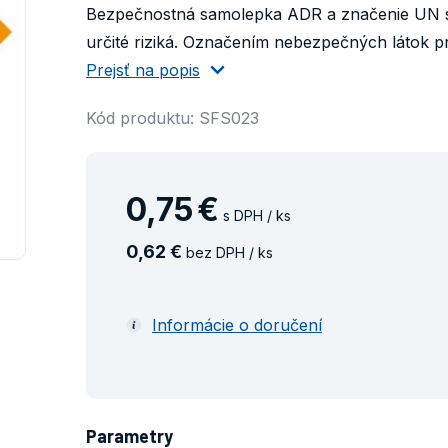
Bezpečnostná samolepka ADR a značenie UN sl
určité riziká. Označením nebezpečných látok p
Prejsť na popis
Kód produktu: SFS023
0
,
75
€
s DPH / ks
0
,
62
€
bez DPH / ks
Informácie o doručení
Parametry