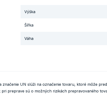
Výška
Šířka
Váha
načenie UN slúži na označenie tovaru, ktoré môže predst
pri preprave sú o možných rizikách prepravovaného tovar