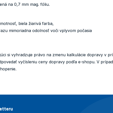
ná na 0,7 mm mag. fóliu.
otnosť, biela žiarivá farba,
razu mimoriadna odolnosť voči vplyvom počasia
úci si vyhradzuje právo na zmenu kalkulácie dopravy v pr
povedať vyčísleniu ceny dopravy podľa e-shopu. V prípa
hopenie.
letteru