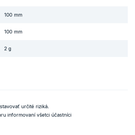
100 mm
100 mm
2 g
avovať určité riziká.
u informovaní všetci účastníci