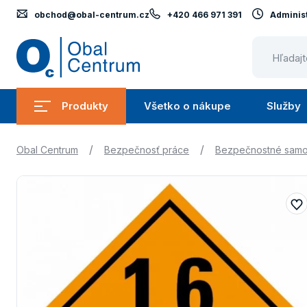
obchod@obal-centrum.cz
+420 466 971 391
Administ
Obal
Centrum
Produkty
Všetko o nákupe
Služby
Submenu
Submenu
Produkty
Všetko
/
/
Obal Centrum
Bezpečnosť práce
Bezpečnostné samo
o
nákupe