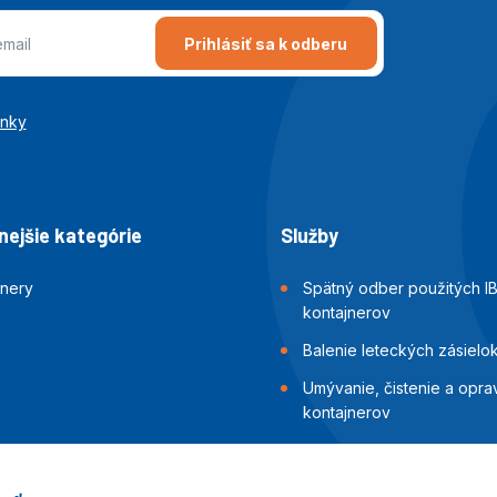
Prihlásiť sa k odberu
enky
ejšie kategórie
Služby
jnery
Spätný odber použitých I
kontajnerov
Balenie leteckých zásielo
Umývanie, čistenie a opra
kontajnerov
Inšpekcia a skúšky tesnost
kontajnerov