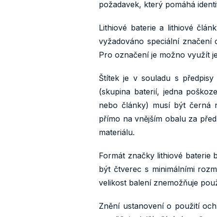
požadavek, který pomáhá identif
Lithiové baterie a lithiové č
vyžadováno speciální značení o
Pro označení je možno využít j
Štítek je v souladu s předpi
(skupina baterií, jedna poškoz
nebo články) musí být černá n
přímo na vnějším obalu za před
materiálu.
Formát značky lithiové bateri
být čtverec s minimálními r
velikost balení znemožňuje použi
Znění ustanovení o použití o