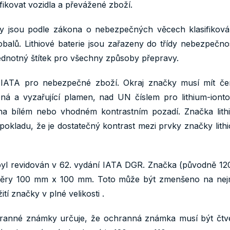
ikovat vozidla a převážené zboží.
lánky jsou podle zákona o nebezpečných věcech klasifikov
balů. Lithiové baterie jsou zařazeny do třídy nebezpečno
ednotný štítek pro všechny způsoby přepravy.
sy IATA pro nebezpečné zboží. Okraj značky musí mít če
ená a vyzařující plamen, nad UN číslem pro lithium-iont
a bílém nebo vhodném kontrastním pozadí. Značka lithi
pokladu, že je dostatečný kontrast mezi prvky značky lith
e byl revidován v 62. vydání IATA DGR. Značka (původně 1
ozměry 100 mm x 100 mm. Toto může být zmenšeno na n
tí značky v plné velikosti .
chranné známky určuje, že ochranná známka musí být čtv