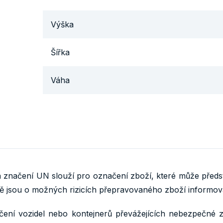
Výška
Šířka
Váha
značení UN slouží pro označení zboží, které může předsta
ě jsou o možných rizicích přepravovaného zboží informován
ení vozidel nebo kontejnerů převážejících nebezpečné z