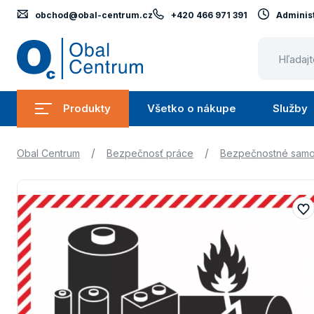
obchod@obal-centrum.cz
+420 466 971 391
Administ
Obal
Centrum
Produkty
Všetko o nákupe
Služby
Submenu
Submenu
Produkty
Všetko
/
/
Obal Centrum
Bezpečnosť práce
Bezpečnostné samo
o
nákupe