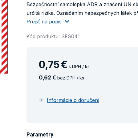
Bezpečnostní samolepka ADR a značení UN slo
určitá rizika. Označením nebezpečných látek př
Prejsť na popis
Kód produktu: SFS041
0
,
75
€
s DPH / ks
0
,
62
€
bez DPH / ks
Informácie o doručení
Parametry