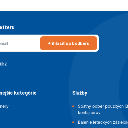
letteru
Prihlásiť sa k odberu
enky
ejšie kategórie
Služby
jnery
Spätný odber použitých I
kontajnerov
Balenie leteckých zásielo