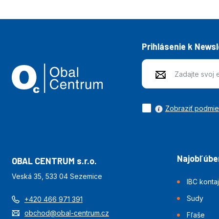
Prihlásenie k News
Zobraziť podmi
Najobľúben
OBAL CENTRUM s.r.o.
Veská 35, 533 04 Sezemice
IBC konta
Sudy
+420 466 971 391
obchod@obal-centrum.cz
Fľaše