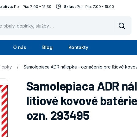
ratíva:
Po - Pia: 7:00 - 15:30
Sklad:
Po - Pia: 7:00 - 15:00
Vyhled
O nás
Blog
Kontakty
Submenu
Submenu
Služby
O
/
lepky
Samolepiaca ADR nálepka - označenie pre lítiové kovov
nás
Samolepiaca ADR nál
lítiové kovové batérie
ozn. 293495