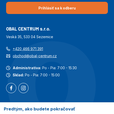
Prihlásiť sa k odberu
OBAL CENTRUM s.r.o.
Veská 35, 533 04 Sezemice
+420 466 971 391
obchod@obal-centrum.cz
Administratíva:
Po - Pia: 7:00 - 15:30
Sklad:
Po - Pia: 7:00 - 15:00
Predtým, ako budete pokračovať
Najobľúbenejšie kategórie