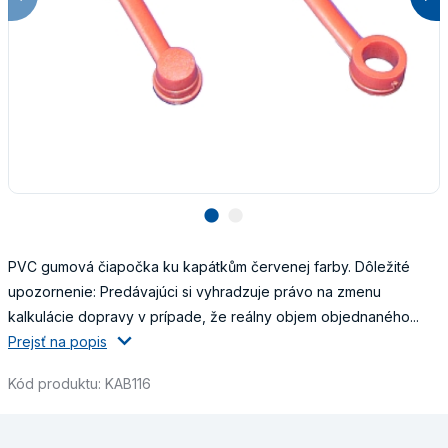
lens
lens
PVC gumová čiapočka ku kapátkům červenej farby. Dôležité
upozornenie: Predávajúci si vyhradzuje právo na zmenu
kalkulácie dopravy v prípade, že reálny objem objednaného...
Prejsť na popis
Kód produktu: KAB116