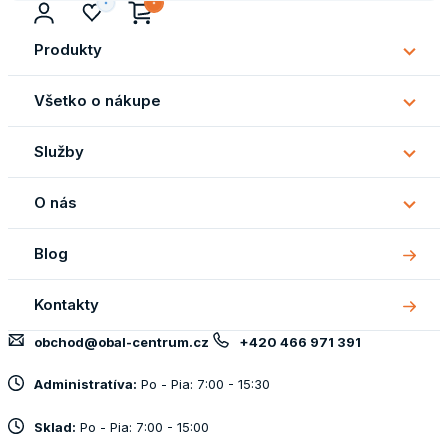
Produkty
Subm
Produ
Všetko o nákupe
Subm
Všetk
Služby
o
Subm
náku
Služb
O nás
Subm
O
Blog
nás
Kontakty
obchod@obal-centrum.cz
+420 466 971 391
Administratíva:
Po - Pia: 7:00 - 15:30
Sklad:
Po - Pia: 7:00 - 15:00