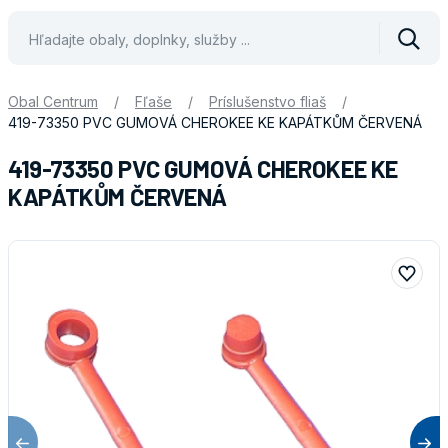
Vyhle
Obal Centrum
/
Fľaše
/
Príslušenstvo fliaš
/
419-73350 PVC GUMOVÁ CHEROKEE KE KAPÁTKŮM ČERVENÁ
419-73350 PVC GUMOVÁ CHEROKEE KE
KAPÁTKŮM ČERVENÁ