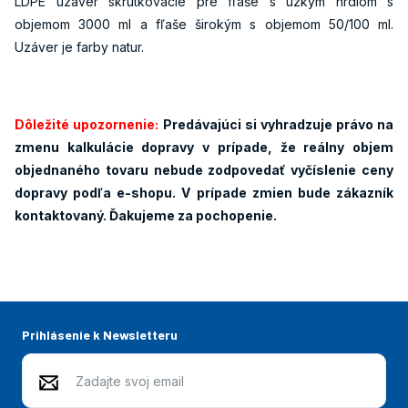
LDPE uzáver skrutkovacie pre fľaše s úzkym hrdlom s
objemom 3000 ml a fľaše širokým s objemom 50/100 ml.
Uzáver je farby natur.
Dôležité upozornenie:
Predávajúci si vyhradzuje právo na
zmenu kalkulácie dopravy v prípade, že reálny objem
objednaného tovaru nebude zodpovedať vyčíslenie ceny
dopravy podľa e-shopu. V prípade zmien bude zákazník
kontaktovaný. Ďakujeme za pochopenie.
Prihlásenie k Newsletteru