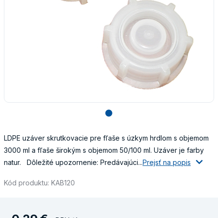
lens
LDPE uzáver skrutkovacie pre fľaše s úzkym hrdlom s objemom
3000 ml a fľaše širokým s objemom 50/100 ml. Uzáver je farby
natur. Dôležité upozornenie: Predávajúci...
Prejsť na popis
Kód produktu: KAB120