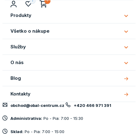
Produkty
Subm
Produ
Všetko o nákupe
Subm
Všetk
Služby
o
Subm
náku
Služb
O nás
Subm
O
Blog
nás
Kontakty
obchod@obal-centrum.cz
+420 466 971 391
Administratíva:
Po - Pia: 7:00 - 15:30
Sklad:
Po - Pia: 7:00 - 15:00