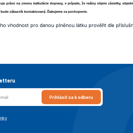
zuje právo na zmenu kalkulácie dopravy, v prípade, že reálny objem zásielky, obje
 bude zákazník kontaktovaný. Ďakujeme za pochopenie.
ho vhodnost pro danou plněnou látku prověřit dle přísluš
letteru
Prihlásiť sa k odberu
enky