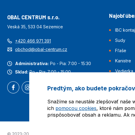
Najobľúben
OBAL CENTRUM s.r.o.
Veská 35, 533 04 Sezemice
IBC konta
Sudy
+420 466 971 391
obchod@obal-centrum.cz
Fľaše
Kanistre
Administratíva:
Po - Pia: 7:00 - 15:30
Vedierka
Sklad:
Po - Pia: 7:00 - 15:00
Predtým, ako budete pokračov
Snažíme sa neustále zlepšovať naše w
ich
pomocou cookies
, ktoré nám pom
prispôsobovať obsah a reklamu. Ak nes
© 2023-2026 Obalcentrum.cz. Všetky práva vyhradené. Vytvori