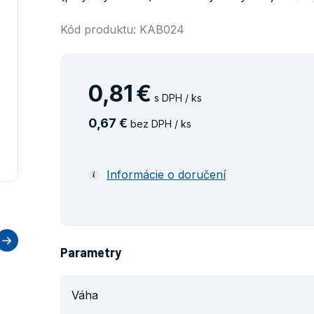
Kód produktu: KAB024
0
,
81
€
s DPH / ks
0
,
67
€
bez DPH / ks
Informácie o doručení
Parametry
Váha