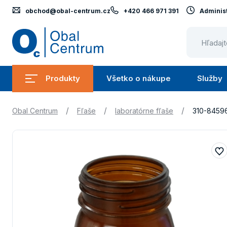
obchod@obal-centrum.cz
+420 466 971 391
Administ
Obal
Centrum
Produkty
Všetko o nákupe
Služby
Submenu
Submenu
Produkty
Všetko
/
/
/
Obal Centrum
Fľaše
laboratórne fľaše
310-8459
o
nákupe