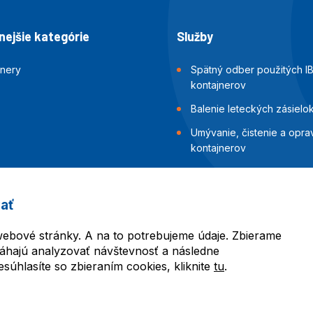
ejšie kategórie
Služby
jnery
Spätný odber použitých I
kontajnerov
Balenie leteckých zásielo
Umývanie, čistenie a opra
kontajnerov
Inšpekcia a skúšky tesnost
kontajnerov
ať
Balenie námorných zásiel
ebové stránky. A na to potrebujeme údaje. Zbierame
áhajú analyzovať návštevnosť a následne
úhlasíte so zbieraním cookies, kliknite
tu
.
l