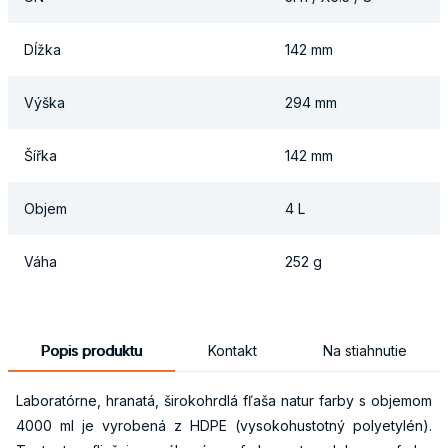
Dĺžka
142 mm
Výška
294 mm
Šířka
142 mm
Objem
4 L
Váha
252 g
Popis produktu
Kontakt
Na stiahnutie
Laboratórne, hranatá, širokohrdlá fľaša natur farby s objemom
4000 ml je vyrobená z HDPE (vysokohustotný polyetylén).