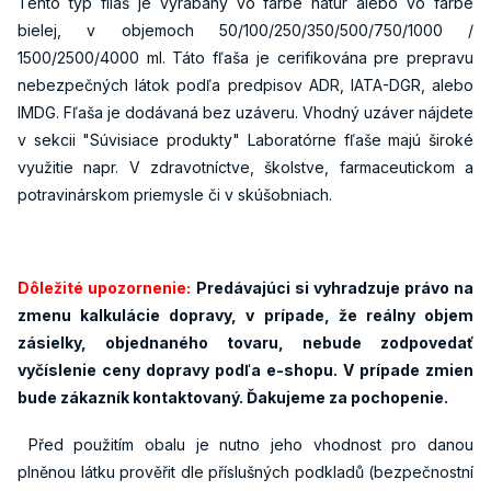
Tento typ fliaš je vyrábaný vo farbe natur alebo vo farbe
bielej, v objemoch 50/100/250/350/500/750/1000 /
1500/2500/4000 ml. Táto fľaša je cerifikována pre prepravu
nebezpečných látok podľa predpisov ADR, IATA-DGR, alebo
IMDG. Fľaša je dodávaná bez uzáveru. Vhodný uzáver nájdete
v sekcii "Súvisiace produkty" Laboratórne fľaše majú široké
využitie napr. V zdravotníctve, školstve, farmaceutickom a
potravinárskom priemysle či v skúšobniach.
Dôležité upozornenie:
Predávajúci si vyhradzuje právo na
zmenu kalkulácie dopravy, v prípade, že reálny objem
zásielky, objednaného tovaru, nebude zodpovedať
vyčíslenie ceny dopravy podľa e-shopu. V prípade zmien
bude zákazník kontaktovaný. Ďakujeme za pochopenie.
Před použitím obalu je nutno jeho vhodnost pro danou
plněnou látku prověřit dle příslušných podkladů (bezpečnostní