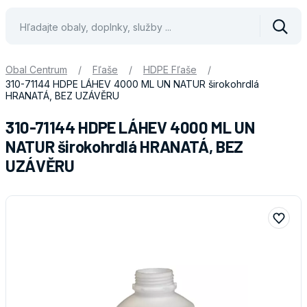
Vyhle
Obal Centrum
/
Fľaše
/
HDPE Fľaše
/
310-71144 HDPE LÁHEV 4000 ML UN NATUR širokohrdlá
HRANATÁ, BEZ UZÁVĚRU
310-71144 HDPE LÁHEV 4000 ML UN
NATUR širokohrdlá HRANATÁ, BEZ
UZÁVĚRU