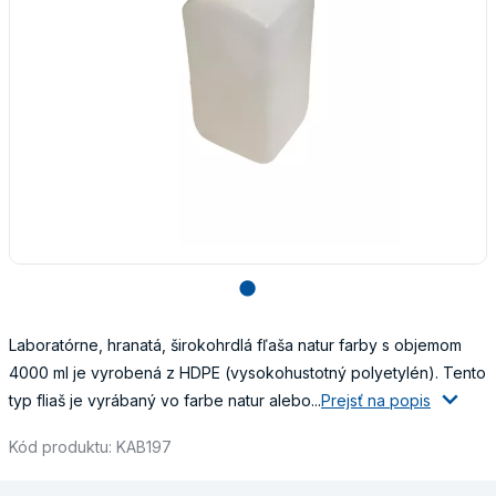
lens
Laboratórne, hranatá, širokohrdlá fľaša natur farby s objemom
4000 ml je vyrobená z HDPE (vysokohustotný polyetylén). Tento
typ fliaš je vyrábaný vo farbe natur alebo...
Prejsť na popis
Kód produktu: KAB197