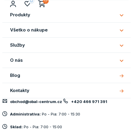
Produkty
Subm
Produ
Všetko o nákupe
Subm
Všetk
Služby
o
Subm
náku
Služb
O nás
Subm
O
Blog
nás
Kontakty
obchod@obal-centrum.cz
+420 466 971 391
Administratíva:
Po - Pia: 7:00 - 15:30
Sklad:
Po - Pia: 7:00 - 15:00