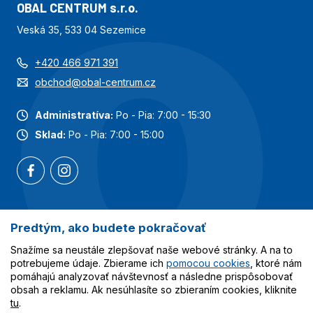
OBAL CENTRUM s.r.o.
Veská 35, 533 04 Sezemice
+420 466 971 391
obchod@obal-centrum.cz
Administratíva:
Po - Pia: 7:00 - 15:30
Sklad:
Po - Pia: 7:00 - 15:00
Predtým, ako budete pokračovať
Najobľúbenejšie kategórie
Snažíme sa neustále zlepšovať naše webové stránky. A na to
Služby
potrebujeme údaje. Zbierame ich
pomocou cookies
, ktoré nám
pomáhajú analyzovať návštevnosť a následne prispôsobovať
obsah a reklamu. Ak nesúhlasíte so zbieraním cookies, kliknite
Všetko o nákupe
tu
.